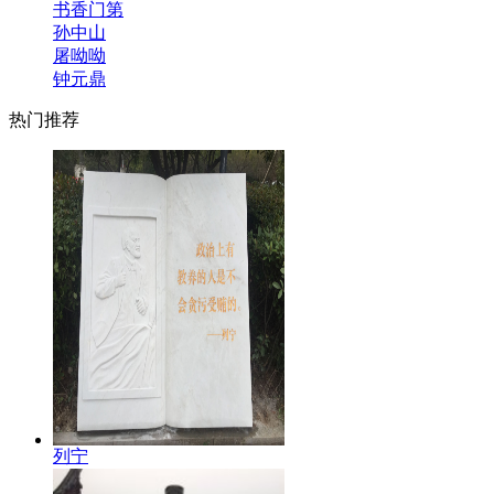
书香门第
孙中山
屠呦呦
钟元鼎
热门推荐
列宁