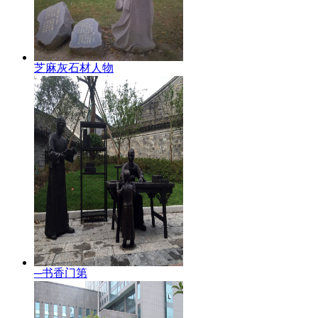
芝麻灰石材人物
─书香门第