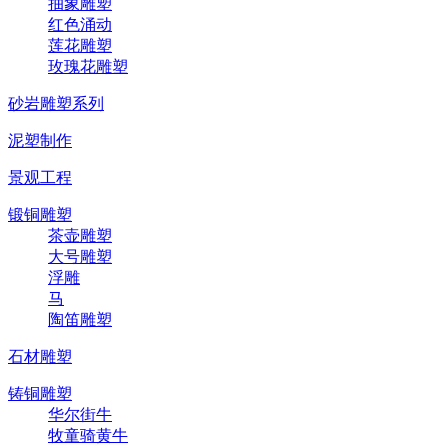
抽象雕塑
红色涌动
莲花雕塑
玫瑰花雕塑
砂岩雕塑系列
泥塑制作
景观工程
锻铜雕塑
茶壶雕塑
大号雕塑
浮雕
马
陶笛雕塑
石材雕塑
铸铜雕塑
华尔街牛
牧童骑黄牛