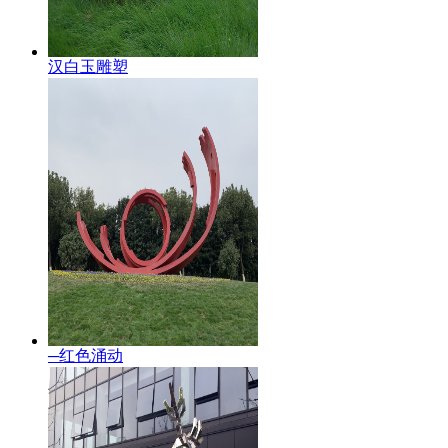
汉白玉雕塑
─红色涌动