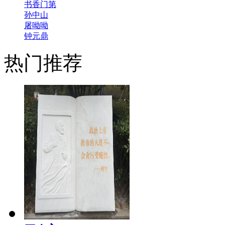
书香门第
孙中山
屠呦呦
钟元鼎
热门推荐