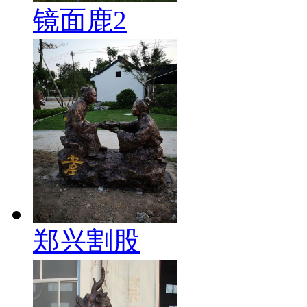
镜面鹿2
郑兴割股