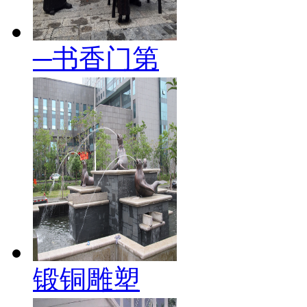
─书香门第
锻铜雕塑