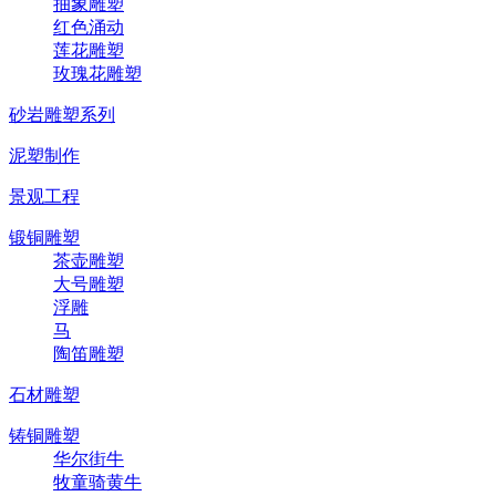
抽象雕塑
红色涌动
莲花雕塑
玫瑰花雕塑
砂岩雕塑系列
泥塑制作
景观工程
锻铜雕塑
茶壶雕塑
大号雕塑
浮雕
马
陶笛雕塑
石材雕塑
铸铜雕塑
华尔街牛
牧童骑黄牛