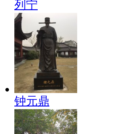
列宁
钟元鼎