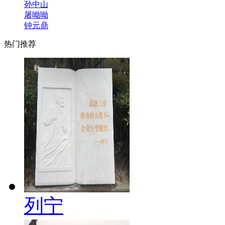
孙中山
屠呦呦
钟元鼎
热门推荐
列宁