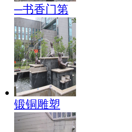
─书香门第
锻铜雕塑