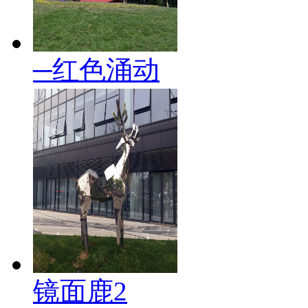
─红色涌动
镜面鹿2