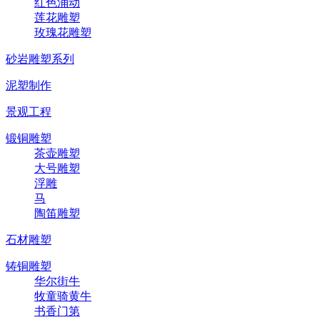
红色涌动
莲花雕塑
玫瑰花雕塑
砂岩雕塑系列
泥塑制作
景观工程
锻铜雕塑
茶壶雕塑
大号雕塑
浮雕
马
陶笛雕塑
石材雕塑
铸铜雕塑
华尔街牛
牧童骑黄牛
书香门第